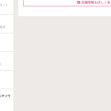
店舗情報を詳しく見

カット
曲店
店
ニティウ