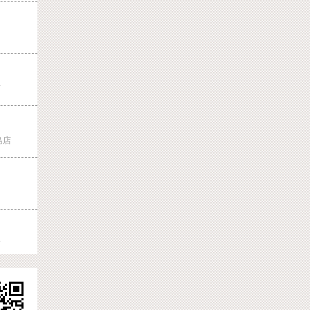
店
島店
店