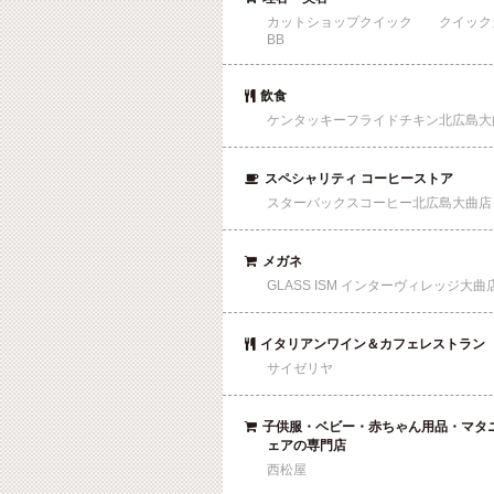
カットショップクイック クイック
BB
飲食

ケンタッキーフライドチキン北広島大
スペシャリティ コーヒーストア

スターバックスコーヒー北広島大曲店
メガネ

GLASS ISM インターヴィレッジ大曲
イタリアンワイン＆カフェレストラン

サイゼリヤ
子供服・ベビー・赤ちゃん用品・マタ

ェアの専門店
西松屋