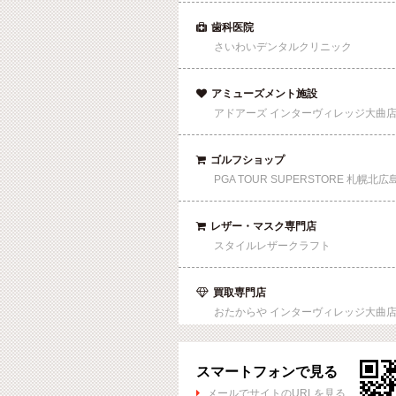
歯科医院

さいわいデンタルクリニック
アミューズメント施設

アドアーズ インターヴィレッジ大曲
ゴルフショップ

PGA TOUR SUPERSTORE 札幌北広
レザー・マスク専門店

スタイルレザークラフト
買取専門店

おたからや インターヴィレッジ大曲
スマートフォンで見る
メールでサイトのURLを見る
