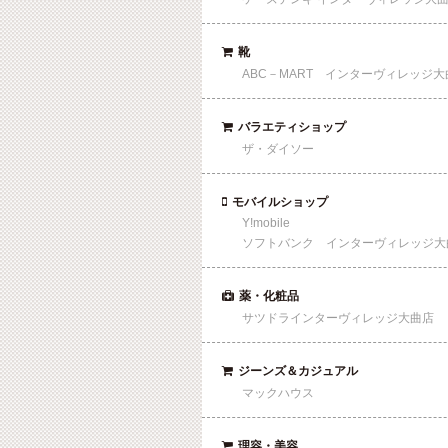
靴

ABC－MART インターヴィレッジ大
バラエティショップ

ザ・ダイソー
モバイルショップ

Y!mobile
ソフトバンク インターヴィレッジ大
薬・化粧品

サツドラインターヴィレッジ大曲店
ジーンズ＆カジュアル

マックハウス
理容・美容
