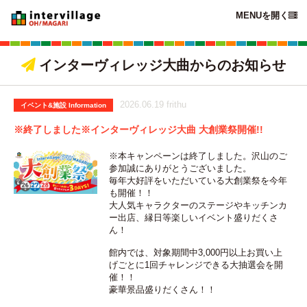
MENUを開く

インターヴィレッジ大曲からのお知らせ

2026.06.19 frithu
イベント&施設 Information
※終了しました※インターヴィレッジ大曲 大創業祭開催!!
※本キャンペーンは終了しました。沢山のご
参加誠にありがとうございました。
毎年大好評をいただいている大創業祭を今年
も開催！！
大人気キャラクターのステージやキッチンカ
ー出店、縁日等楽しいイベント盛りだくさ
ん！
館内では、対象期間中3,000円以上お買い上
げごとに1回チャレンジできる大抽選会を開
催！！
豪華景品盛りだくさん！！