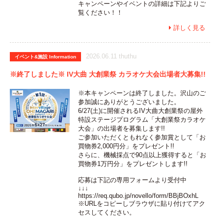
キャンペーンやイベントの詳細は下記よりご
覧ください！！
詳しく見る

2026.06.11 thuthu
イベント&施設 Information
※終了しました※ IV大曲 大創業祭 カラオケ大会出場者大募集!!
※本キャンペーンは終了しました。沢山のご
参加誠にありがとうございました。
6/27(土)に開催されるIV大曲大創業祭の屋外
特設ステージプログラム「大創業祭カラオケ
大会」の出場者を募集します!!
ご参加いただくともれなく参加賞として「お
買物券2,000円分」をプレゼント!!
さらに、機械採点で90点以上獲得すると「お
買物券1万円分」をプレゼントします!!
応募は下記の専用フォームより受付中
↓↓↓
https://req.qubo.jp/novello/form/BBjBOxhL
※URLをコピーしブラウザに貼り付けてアク
セスしてください。