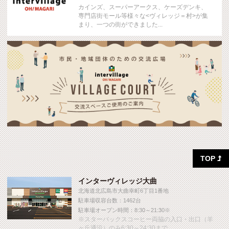
カインズ、スーパーアークス、ケーズデンキ、
専門店街モール等様々な<ヴィレッジ＝村>が集
まり、一つの街ができました...
TOP

インターヴィレッジ大曲
北海道北広島市大曲幸町6丁目1番地
駐車場収容台数：1462台
駐車場オープン時間：8:30～21:30※
※スターバックスコーヒー両脇の入口・出口（羊
ヶ丘通沿）のみ6:30～24:30まで