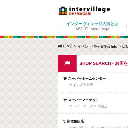
インターヴィレッジ大曲とは
ABOUT intervillage
HOME

イベント情報＆施設Info
LI

SHOP SEARCH - お店
スーパーホームセンター

カインズ大曲店
スーパーマーケット

スーパーアークス 大曲店
家電量販店

ケーズデンキ インターヴィレッジ大