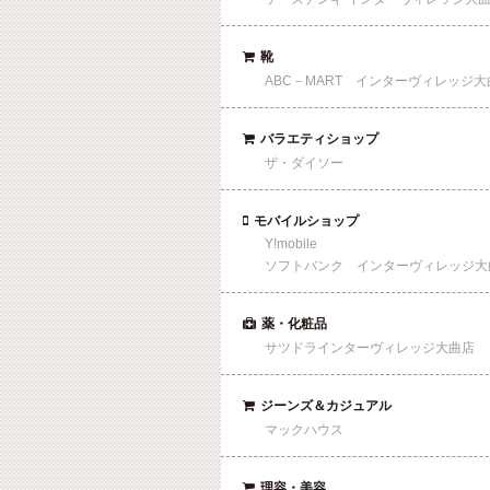
靴

ABC－MART インターヴィレッジ大
バラエティショップ

ザ・ダイソー
モバイルショップ

Y!mobile
ソフトバンク インターヴィレッジ大
薬・化粧品

サツドラインターヴィレッジ大曲店
ジーンズ＆カジュアル

マックハウス
理容・美容
