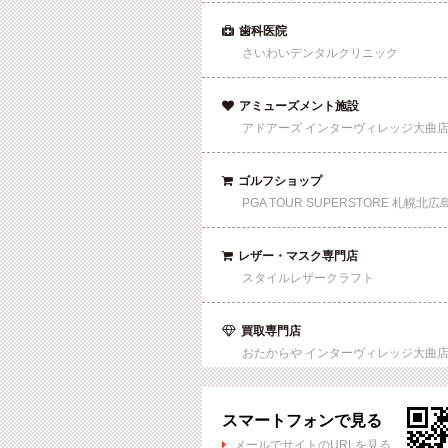
歯科医院

さいわいデンタルクリニック
アミューズメント施設

アドアーズ インターヴィレッジ大曲
ゴルフショップ

PGA TOUR SUPERSTORE 札幌北広
レザー・マスク専門店

スタイルレザークラフト
買取専門店

おたからや インターヴィレッジ大曲
スマートフォンで見る
メールでサイトのURLを見る
