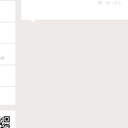
一覧へ戻る

店
島店
店