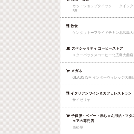
カットショップクイック クイック
BB
飲食

ケンタッキーフライドチキン北広島大
スペシャリティ コーヒーストア

スターバックスコーヒー北広島大曲店
メガネ

GLASS ISM インターヴィレッジ大曲
イタリアンワイン＆カフェレストラン

サイゼリヤ
子供服・ベビー・赤ちゃん用品・マタ

ェアの専門店
西松屋