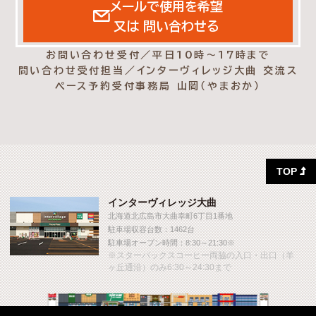
メールで使用を希望
又は 問い合わせる
お問い合わせ受付／平日10時～17時まで
問い合わせ受付担当／インターヴィレッジ大曲 交流ス
ペース予約受付事務局 山岡（やまおか）
TOP

インターヴィレッジ大曲
北海道北広島市大曲幸町6丁目1番地
駐車場収容台数：1462台
駐車場オープン時間：8:30～21:30※
※スターバックスコーヒー両脇の入口・出口（羊
ヶ丘通沿）のみ6:30～24:30まで