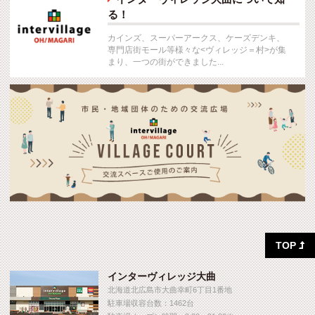

る！
カインズ、スーパーアークス、ケーズデンキ、
専門店街モール等様々な<ヴィレッジ＝村>が集
まり、一つの街ができました...
TOP

インターヴィレッジ大曲
北海道北広島市大曲幸町6丁目1番地
駐車場収容台数：1462台