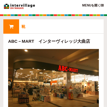
MENUを開く


靴
ABC－MART インターヴィレッジ大曲店