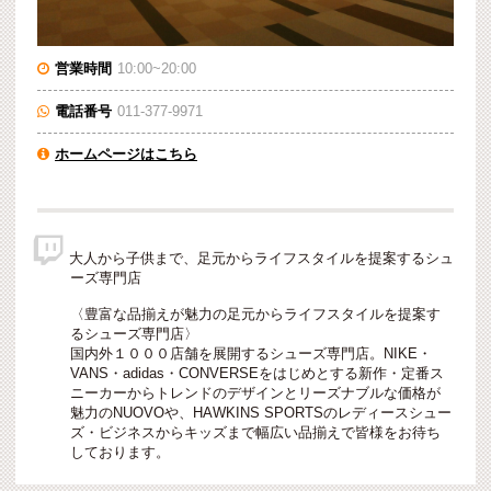
営業時間
10:00~20:00

電話番号
011-377-9971

ホームページはこちら


大人から子供まで、足元からライフスタイルを提案するシュ
ーズ専門店
〈豊富な品揃えが魅力の足元からライフスタイルを提案す
るシューズ専門店〉
国内外１０００店舗を展開するシューズ専門店。NIKE・
VANS・adidas・CONVERSEをはじめとする新作・定番ス
ニーカーからトレンドのデザインとリーズナブルな価格が
魅力のNUOVOや、HAWKINS SPORTSのレディースシュー
ズ・ビジネスからキッズまで幅広い品揃えで皆様をお待ち
しております。