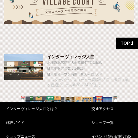
TOP

インターヴィレッジ大曲
北海道北広島市大曲幸町6丁目1番地
駐車場収容台数：1462台
駐車場オープン時間：8:30～21:30※
※スターバックスコーヒー両脇の入口・出口（羊
ヶ丘通沿）のみ6:30～24:30まで
インターヴィレッジ大曲とは？
交通アクセス
施設ガイド
ショップ一覧
ショップニュース
イベント情報＆施設Info