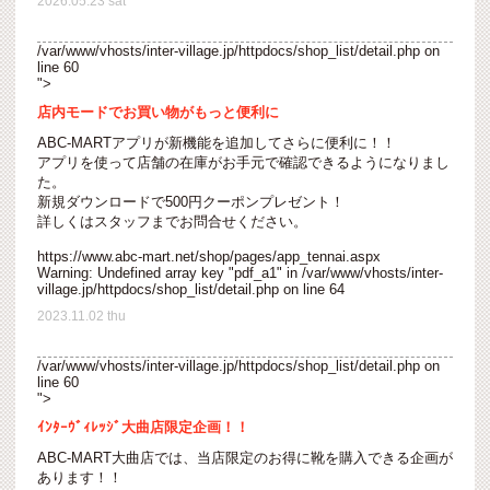
2026.05.23 sat
/var/www/vhosts/inter-village.jp/httpdocs/shop_list/detail.php on
line
60
">
店内モードでお買い物がもっと便利に
ABC-MARTアプリが新機能を追加してさらに便利に！！
アプリを使って店舗の在庫がお手元で確認できるようになりまし
た。
新規ダウンロードで500円クーポンプレゼント！
詳しくはスタッフまでお問合せください。
https://www.abc-mart.net/shop/pages/app_tennai.aspx
Warning
: Undefined array key "pdf_a1" in
/var/www/vhosts/inter-
village.jp/httpdocs/shop_list/detail.php
on line
64
2023.11.02 thu
/var/www/vhosts/inter-village.jp/httpdocs/shop_list/detail.php on
line
60
">
ｲﾝﾀｰｳﾞｨﾚｯｼﾞ大曲店限定企画！！
ABC-MART大曲店では、当店限定のお得に靴を購入できる企画が
あります！！