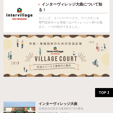
インターヴィレッジ大曲について知

る！
カインズ、スーパーアークス、ケーズデンキ、
専門店街モール等様々な<ヴィレッジ＝村>が集
まり、一つの街ができました...
TOP

インターヴィレッジ大曲
北海道北広島市大曲幸町6丁目1番地