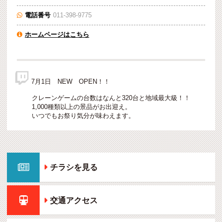
電話番号
011-398-9775

ホームページはこちら


7月1日 NEW OPEN！！
クレーンゲームの台数はなんと320台と地域最大級！！
1,000種類以上の景品がお出迎え。
いつでもお祭り気分が味わえます。

チラシを見る

交通アクセス