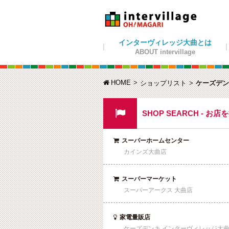
インターヴィレッジ大曲とは
ABOUT intervillage
HOME

ショップリスト
ケーズデン

SHOP SEARCH - お店
スーパーホームセンター

カインズ大曲店
スーパーマーケット

スーパーアークス 大曲店
家電量販店

ケーズデンキ インターヴィレッジ大