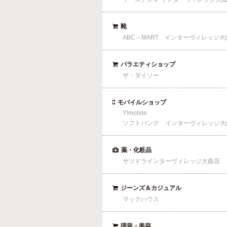
靴

ABC－MART インターヴィレッジ大
バラエティショップ

ザ・ダイソー
モバイルショップ

Y!mobile
ソフトバンク インターヴィレッジ大
薬・化粧品

サツドラインターヴィレッジ大曲店
ジーンズ＆カジュアル

マックハウス
理容・美容
