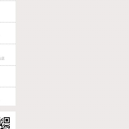
店
島店
店