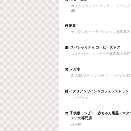
カットショップクイック クイック
BB
飲食

ケンタッキーフライドチキン北広島大
スペシャリティ コーヒーストア

スターバックスコーヒー北広島大曲店
メガネ

GLASS ISM インターヴィレッジ大曲
イタリアンワイン＆カフェレストラン

サイゼリヤ
子供服・ベビー・赤ちゃん用品・マタ

ェアの専門店
西松屋