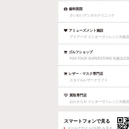
歯科医院

さいわいデンタルクリニック
アミューズメント施設

アドアーズ インターヴィレッジ大曲
ゴルフショップ

PGA TOUR SUPERSTORE 札幌北広
レザー・マスク専門店

スタイルレザークラフト
買取専門店

おたからや インターヴィレッジ大曲
スマートフォンで見る
メールでサイトのURLを見る
