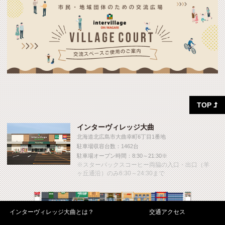
TOP

インターヴィレッジ大曲
北海道北広島市大曲幸町6丁目1番地
駐車場収容台数：1462台
駐車場オープン時間：8:30～21:30※
※スターバックスコーヒー両脇の入口・出口（羊
ヶ丘通沿）のみ6:30～24:30まで
インターヴィレッジ大曲とは？
交通アクセス