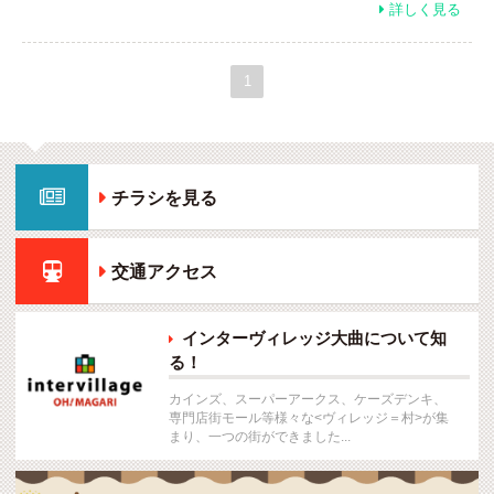
詳しく見る

1

チラシを見る

交通アクセス
インターヴィレッジ大曲について知

る！
カインズ、スーパーアークス、ケーズデンキ、
専門店街モール等様々な<ヴィレッジ＝村>が集
まり、一つの街ができました...