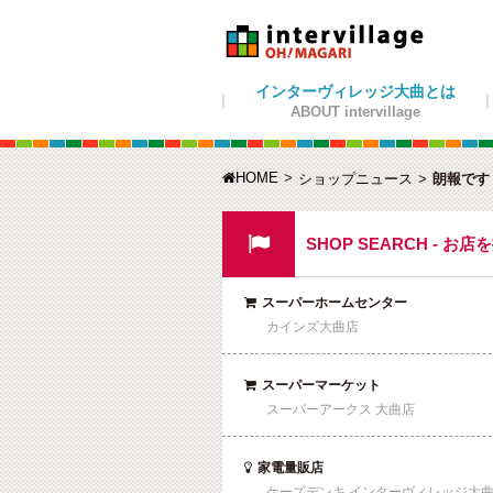
インターヴィレッジ大曲とは
ABOUT intervillage
HOME

ショップニュース
朗報です

SHOP SEARCH - お店
スーパーホームセンター

カインズ大曲店
スーパーマーケット

スーパーアークス 大曲店
家電量販店

ケーズデンキ インターヴィレッジ大