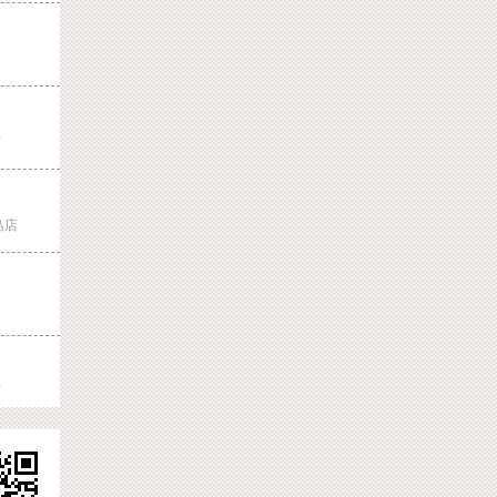
店
島店
店