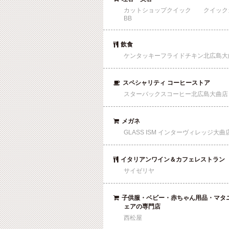
カットショップクイック クイック
BB
飲食

ケンタッキーフライドチキン北広島大
スペシャリティ コーヒーストア

スターバックスコーヒー北広島大曲店
メガネ

GLASS ISM インターヴィレッジ大曲
イタリアンワイン＆カフェレストラン

サイゼリヤ
子供服・ベビー・赤ちゃん用品・マタ

ェアの専門店
西松屋