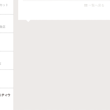
カット
一覧へ戻る

曲店
店
ニティウ