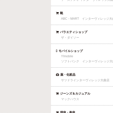
靴

ABC－MART インターヴィレッジ大
バラエティショップ

ザ・ダイソー
モバイルショップ

Y!mobile
ソフトバンク インターヴィレッジ大
薬・化粧品

サツドラインターヴィレッジ大曲店
ジーンズ＆カジュアル

マックハウス
理容・美容
