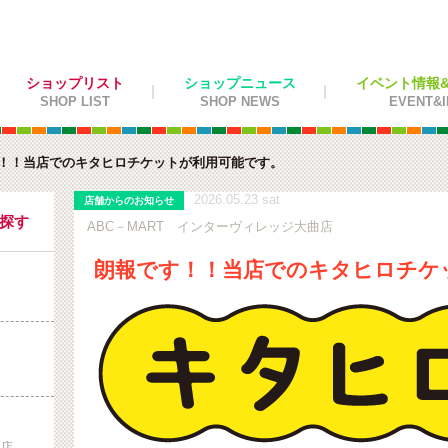
ショップリスト
ショップニュース
イベント情報&施
SHOP LIST
SHOP NEWS
EVENT&I
！！当店でのキタヒロチケットが利用可能です。
2026.05.23 sat
店舗からのお知らせ
を探す
ABC－MART インターヴィレッジ大曲店
朗報です！！当店でのキタヒロチケ
曲店