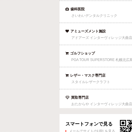
歯科医院

さいわいデンタルクリニック
アミューズメント施設

アドアーズ インターヴィレッジ大曲
ゴルフショップ

PGA TOUR SUPERSTORE 札幌北広
レザー・マスク専門店

スタイルレザークラフト
買取専門店

おたからや インターヴィレッジ大曲
スマートフォンで見る
メールでサイトのURLを見る
