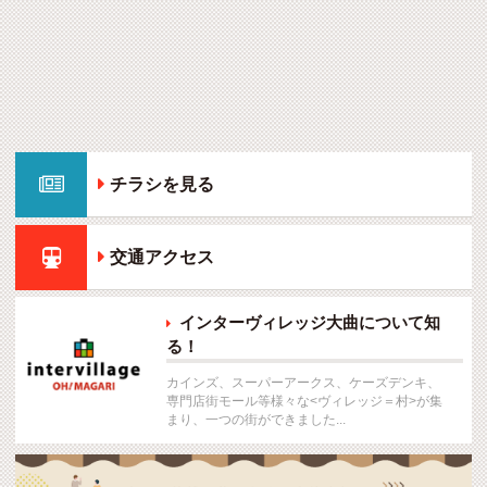

チラシを見る

交通アクセス
インターヴィレッジ大曲について知

る！
カインズ、スーパーアークス、ケーズデンキ、
専門店街モール等様々な<ヴィレッジ＝村>が集
まり、一つの街ができました...