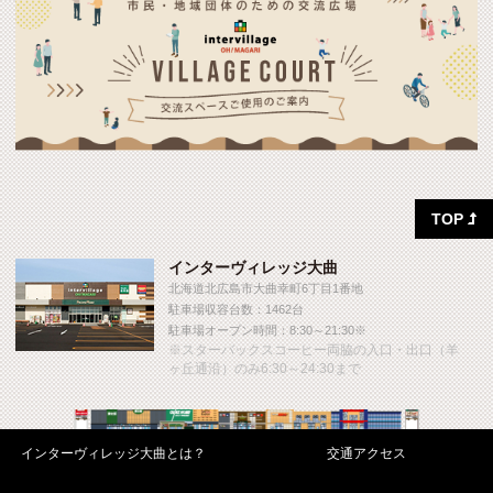
TOP

インターヴィレッジ大曲
北海道北広島市大曲幸町6丁目1番地
駐車場収容台数：1462台
駐車場オープン時間：8:30～21:30※
※スターバックスコーヒー両脇の入口・出口（羊
ヶ丘通沿）のみ6:30～24:30まで
インターヴィレッジ大曲とは？
交通アクセス