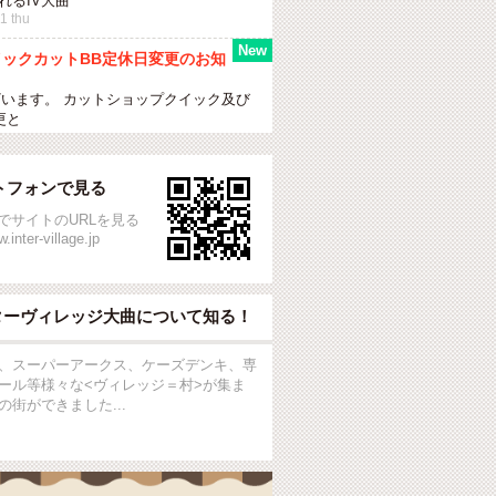
れるIV大曲
1 thu
ックカットBB定休日変更のお知
います。 カットショップクイック及び
更と
トフォンで見る
でサイトのURLを見る
.inter-village.jp
ターヴィレッジ大曲について知る！
、スーパーアークス、ケーズデンキ、専
ール等様々な<ヴィレッジ＝村>が集ま
の街ができました...