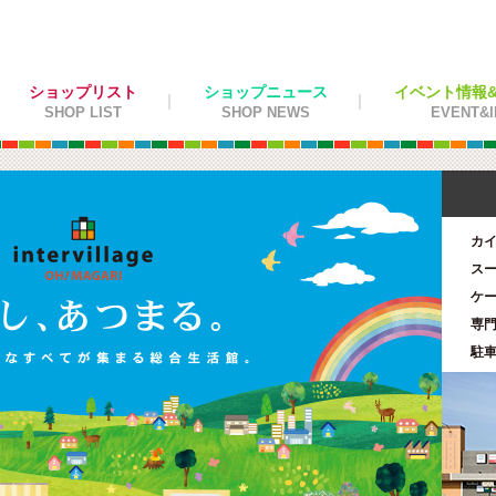
ショップリスト
ショップニュース
イベント情報&施
SHOP LIST
SHOP NEWS
EVENT&I
カ
ス
ケ
専
駐