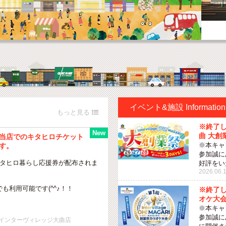
イベント&施設 Information

※終了
曲 大創
当店でのキタヒロチケット
※本キャ
す。
参加誠に
からキタヒロ暮らし応援券が配布されま
好評をい
2026.06.19
も利用可能です(^^♪！！
※終了し
オケ大会
※本キャ
参加誠にあ
T インターヴィレッジ大曲店