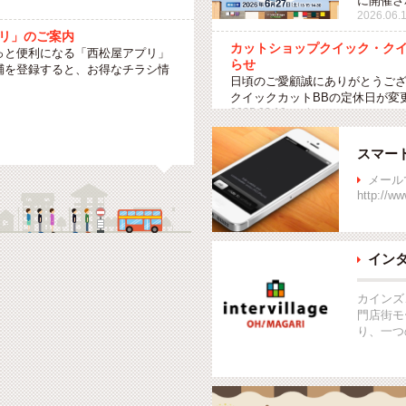
に開催さ
2026.06.1
リ」のご案内
カットショップクイック・クイ
っと便利になる「西松屋アプリ」
らせ
鋪を登録すると、お得なチラシ情
日頃のご愛顧誠にありがとうござ
.
クイックカットBBの定休日が変
2025.02.19 wed
スマー
メール

http://www
イン

カインズ
門店街モ
り、一つ