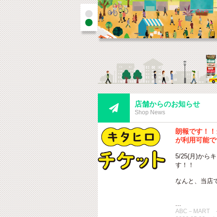
店舗からのお知らせ

Shop News
朗報です！！
が利用可能で
5/25(月)
す！！
なんと、当店で
...
ABC－MAR